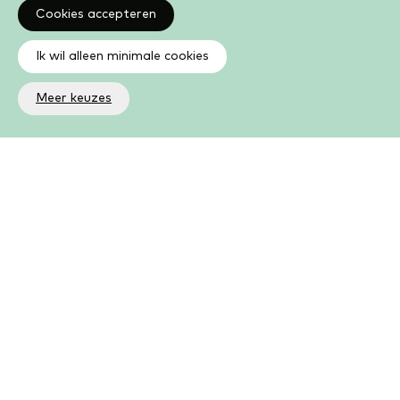
Cookies accepteren
Ik wil alleen minimale cookies
Meer keuzes
Altijd op de hoogte
Op de hoogte zijn van de laatste ontwikkelingen in jouw
bibliotheek? In de nieuwsbrief ontvang je ook boeken- en
activiteitentips.
Aanmelden nieuwsbrief
Als lid kun je meer