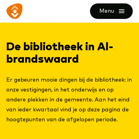
Ga
Ga
Ga
Menu
direct
direct
naar
openen
naar
naar
de
de
de
homepagina
De bi­bli­o­theek in Al­
content
footer
brands­waard
Er gebeuren mooie dingen bij de bibliotheek: in
onze vestigingen, in het onderwijs en op
andere plekken in de gemeente. Aan het eind
van ieder kwartaal vind je op deze pagina de
hoogtepunten van de afgelopen periode.