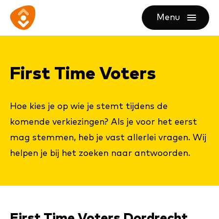
Ga
Ga
Ga
Menu
direct
direct
naar
openen
naar
naar
de
de
de
homepagina
First Time Vo­ters
content
footer
Hoe kies je op wie je stemt tijdens de
komende verkiezingen? Als je voor het eerst
mag stemmen, heb je vast allerlei vragen. Wij
helpen je bij het zoeken naar antwoorden.
First Time Voters Dordrecht