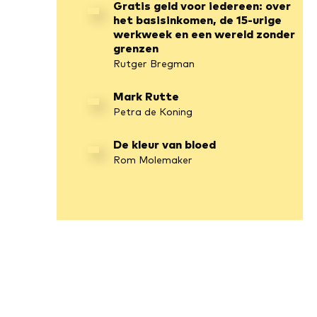
De macht
Naomi Alderman
Gratis geld voor iedereen: over
het basisinkomen, de 15-urige
werkweek en een wereld zonder
grenzen
Rutger Bregman