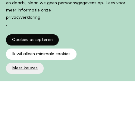
en daarbij slaan we geen persoonsgegevens op. Lees voor
meer informatie onze
privacyverklaring
.
Cookies accepteren
Ik wil alleen minimale cookies
Meer keuzes
Altijd op de hoogte
Op de hoogte zijn van de laatste ontwikkelingen in jouw
bibliotheek? In de nieuwsbrief ontvang je ook boeken- en
activiteitentips.
Aanmelden nieuwsbrief