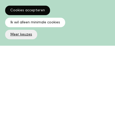
Cookies accepteren
Ik wil alleen minimale cookies
Meer keuzes
Altijd op de hoogte
Op de hoogte zijn van de laatste ontwikkelingen in jouw
bibliotheek? In de nieuwsbrief ontvang je ook boeken- en
activiteitentips.
Aanmelden nieuwsbrief
Als lid kun je meer