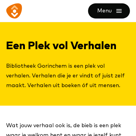
Ga
Ga
Ga
Menu
direct
direct
naar
openen
naar
naar
de
de
de
homepagina
Een Plek vol Ver­ha­len
content
footer
Bibliotheek Gorinchem is een plek vol
verhalen. Verhalen die je er vindt of juist zelf
maakt. Verhalen uit boeken óf uit mensen.
Wat jouw verhaal ook is, de bieb is een plek
waar je welkom bent en waar je jezelf kunt