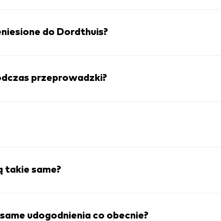
eniesione do Dordthuis?
podczas przeprowadzki?
ą takie same?
 same udogodnienia co obecnie?