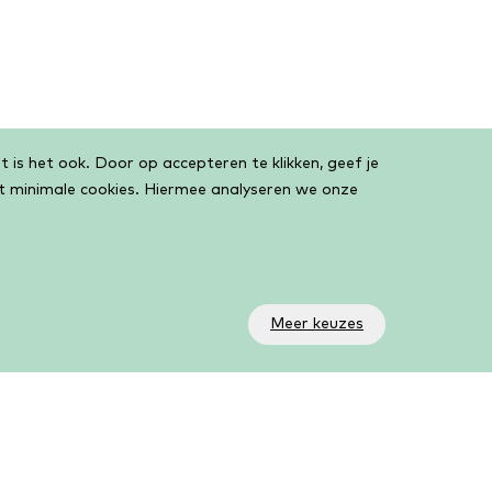
 is het ook. Door op accepteren te klikken, geef je
et minimale cookies. Hiermee analyseren we onze
Meer keuzes