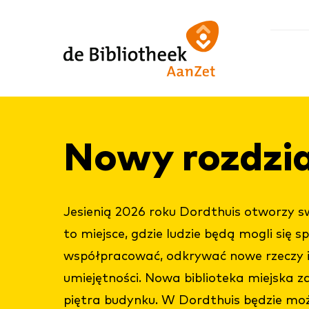
Ga
Ga
Ga
direct
direct
naar
naar
naar
de
de
de
homepagina
content
footer
Nowy rozd­zi­a
Jesienią 2026 roku Dordthuis otworzy sw
to miejsce, gdzie ludzie będą mogli się s
współpracować, odkrywać nowe rzeczy i
umiejętności. Nowa biblioteka miejska z
piętra budynku. W Dordthuis będzie mo