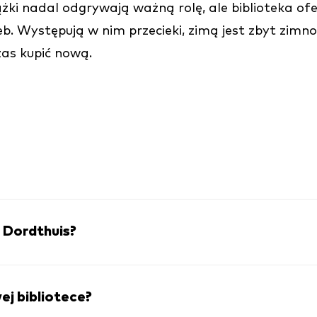
ążki nadal odgrywają ważną rolę, ale biblioteka of
rzeb. Występują w nim przecieki, zimą jest zbyt zim
zas kupić nową.
i
o Dordthuis?
j bibliotece?