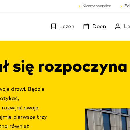
Klantenservice
Ed
Lezen
Doen
Le
ł się roz­poc­zy­na
oje drzwi. Będzie
potykać,
 rozwijać swoje
ajmie pierwsze trzy
żna również