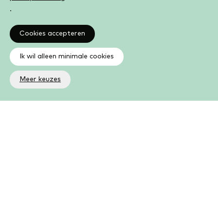
.
Cookies accepteren
Ik wil alleen minimale cookies
Meer keuzes
Altijd op de hoogte
Op de hoogte zijn van de laatste ontwikkelingen in jouw
bibliotheek? In de nieuwsbrief ontvang je ook boeken- en
activiteitentips.
Aanmelden nieuwsbrief