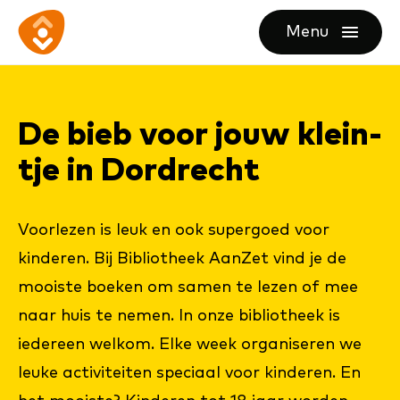
Ga
Ga
Ga
Menu
direct
direct
naar
openen
naar
naar
de
de
de
homepagina
De bieb voor jouw klein­
content
footer
tje in Dord­recht
Voorlezen is leuk en ook supergoed voor
kinderen. Bij Bibliotheek AanZet vind je de
mooiste boeken om samen te lezen of mee
naar huis te nemen. In onze bibliotheek is
iedereen welkom. Elke week organiseren we
leuke activiteiten speciaal voor kinderen. En