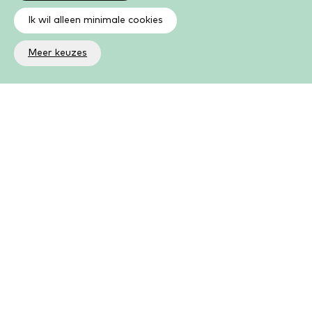
Ik wil alleen minimale cookies
Meer keuzes
Altijd op de hoogte
Op de hoogte zijn van de laatste ontwikkelingen in jouw
bibliotheek? In de nieuwsbrief ontvang je ook boeken- en
activiteitentips.
Aanmelden nieuwsbrief
Als lid kun je meer
Kies uit een groot aantal boeken, e-books, luisterboeken,
cursussen, activiteiten en meer. Als lid kun je volop lezen,