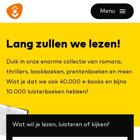
Ga
Ga
Ga
Menu
direct
direct
naar
openen
naar
naar
de
de
de
homepagina
Collectie
Lang zul­len we le­zen!
content
footer
-
Duik in onze enorme collectie van romans,
Aanraders
thrillers, kookboeken, prentenboeken en meer.
Wist je dat we ook 40.000 e-books en bijna
10.000 luisterboeken hebben?
Wat wil je lezen, luisteren of kijken?
(externe
link)