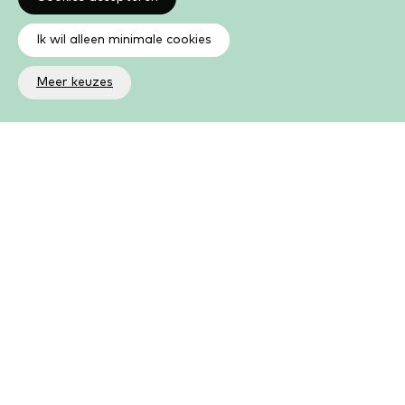
Oroppa
Ik wil alleen minimale cookies
Safae el Khannoussi
Meer keuzes
Einde verhaal
Sander Kollaard