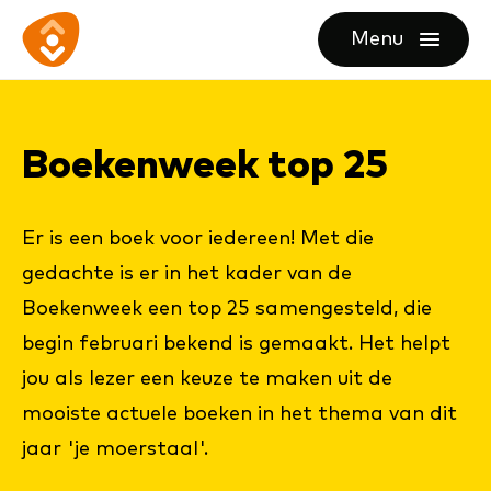
Ga
Ga
Ga
Menu
direct
direct
naar
openen
naar
naar
de
de
de
homepagina
Boe­ken­week top 25
content
footer
Er is een boek voor iedereen! Met die
gedachte is er in het kader van de
Boekenweek een top 25 samengesteld, die
begin februari bekend is gemaakt. Het helpt
jou als lezer een keuze te maken uit de
mooiste actuele boeken in het thema van dit
jaar 'je moerstaal'.