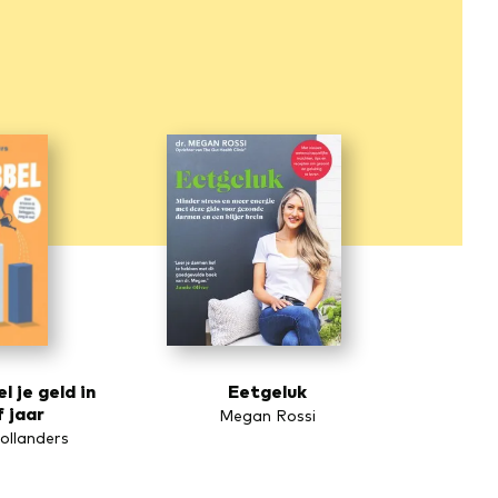
l je geld in
Eetgeluk
f jaar
Megan Rossi
ollanders