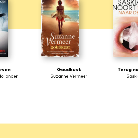
leven
Goudkust
Terug na
ollander
Suzanne Vermeer
Sask