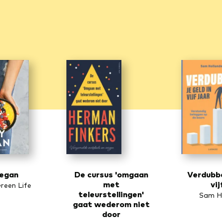
vegan
De cursus 'omgaan
Verdubbe
met
vij
Green Life
teleurstellingen'
Sam H
gaat wederom niet
door