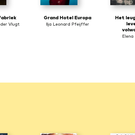
fabriek
Grand Hotel Europa
Het leu
lev
der Vlugt
Ilja Leonard Pfeijffer
volw
Elena