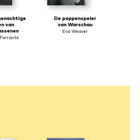
genachtige
De poppenspeler
en van
van Warschau
assenen
Eva Weaver
 Ferrante