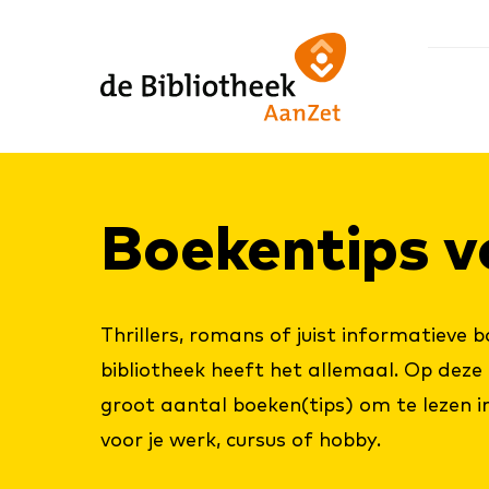
Ga
Ga
Ga
direct
direct
naar
naar
naar
de
de
de
homepagina
content
footer
Boe­ken­tips v
Thrillers, romans of juist informatieve 
bibliotheek heeft het allemaal. Op deze 
groot aantal boeken(tips) om te lezen in je
voor je werk, cursus of hobby.