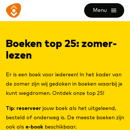
Ga
Ga
Ga
Menu
direct
direct
naar
openen
naar
naar
de
de
de
homepagina
Boe­ken top 25: zo­mer­
content
footer
le­zen
Er is een boek voor iedereen! In het kader van
de zomer zijn wij gedoken in boeken waarbij je
kunt wegdromen. Ontdek onze top 25!
Tip
:
reserveer
jouw boek als het uitgeleend,
besteld of onderweg is. De meeste boeken zijn
ook als
e-book
beschikbaar.