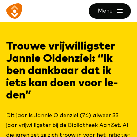
Ga
Ga
Ga
Menu
direct
direct
naar
openen
naar
naar
de
de
de
homepagina
Trouwe vrij­wil­lig­ster
content
footer
Jan­nie Ol­den­ziel: “Ik
ben dank­baar dat ik
iets kan doen voor le­
den”
Dit jaar is Jannie Oldenziel (76) alweer 33
jaar vrijwilligster bij de Bibliotheek AanZet. Al
die jaren zet zij zich trouw in voor het initiatief