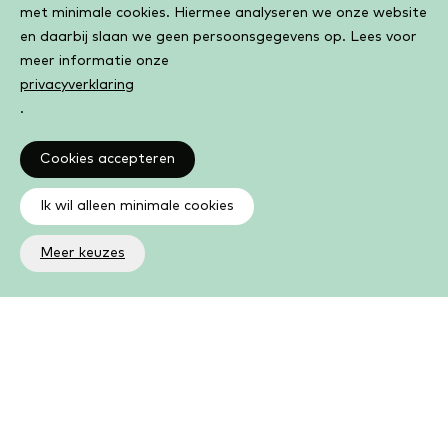
met minimale cookies. Hiermee analyseren we onze website
en daarbij slaan we geen persoonsgegevens op. Lees voor
meer informatie onze
privacyverklaring
.
Cookies accepteren
Ik wil alleen minimale cookies
Meer keuzes
Altijd op de hoogte
Op de hoogte zijn van de laatste ontwikkelingen in jouw
bibliotheek? In de nieuwsbrief ontvang je ook boeken- en
activiteitentips.
Aanmelden nieuwsbrief