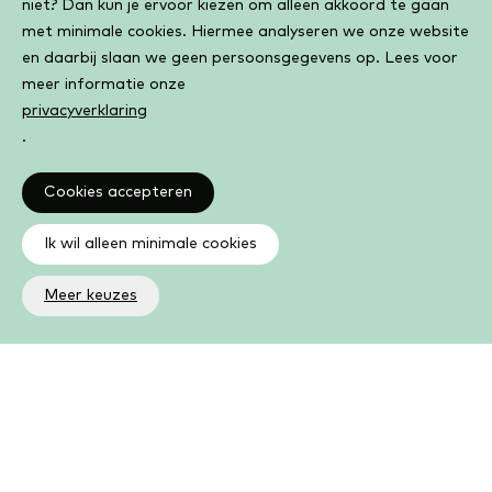
niet? Dan kun je ervoor kiezen om alleen akkoord te gaan
met minimale cookies. Hiermee analyseren we onze website
en daarbij slaan we geen persoonsgegevens op. Lees voor
meer informatie onze
privacyverklaring
.
Cookies accepteren
Ik wil alleen minimale cookies
Meer keuzes
Altijd op de hoogte
Op de hoogte zijn van de laatste ontwikkelingen in jouw
bibliotheek? In de nieuwsbrief ontvang je ook boeken- en
activiteitentips.