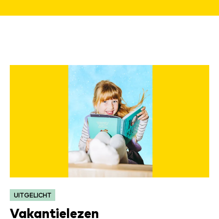
CATEGORIE:
UITGELICHT
Vakantielezen