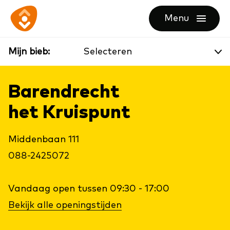
Ga
Ga
Ga
Menu
direct
direct
naar
openen
naar
naar
de
Mijn bieb:
de
de
homepagina
content
footer
Barendrecht
het Kruispunt
Middenbaan 111
088-2425072
Vandaag
open tussen 09:30 - 17:00
Bekijk alle openingstijden