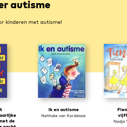
er autisme
oor kinderen met autisme!
t
Ik en autisme
Fien
arlijke
vijf
Nathalie van Kordelaar
 met de
Nadja 
de nacht