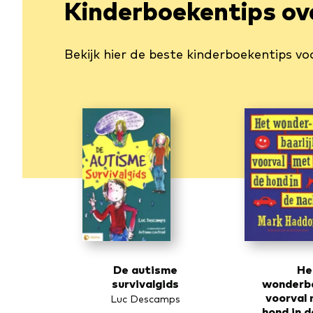
Kinderboekentips ov
Bekijk hier de beste kinderboekentips v
De autisme
He
survivalgids
wonderba
voorval
Luc Descamps
hond in 