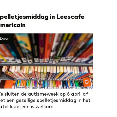
pelletjesmiddag in Lees­ca­fe
me­ri­cain
Doen
e sluiten de autismeweek op 6 april af
et een gezellige spelletjesmiddag in het
afe! Iedereen is welkom.