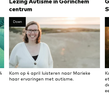
Le­zing Au­tis­me in Gorinchem
G
centrum
S
Doen
4
Kom op 4 april luisteren naar Marieke
K
haar ervaringen met autisme.
et
d
e