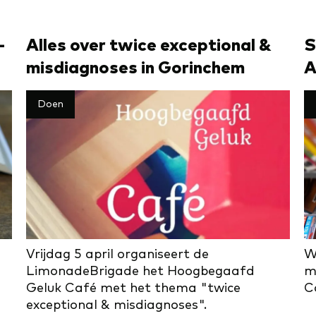
­
Alles over twice exceptional &
S
misdiagnoses in Gorinchem
A
Doen
Vrijdag 5 april organiseert de
W
LimonadeBrigade het Hoogbegaafd
m
n
Geluk Café met het thema "twice
C
exceptional & misdiagnoses".