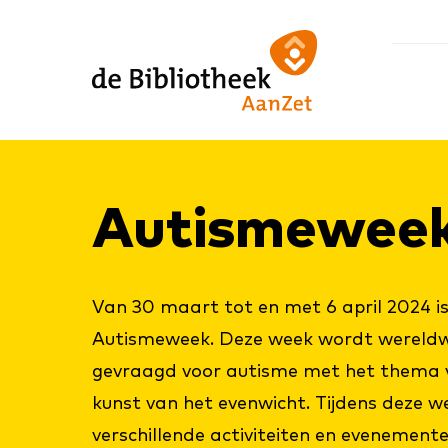
Ga
Ga
Ga
direct
direct
naar
naar
naar
de
de
de
homepagina
content
footer
Au­tis­me­week
Van 30 maart tot en met 6 april 2024 is 
Autismeweek. Deze week wordt wereldw
gevraagd voor autisme met het thema va
kunst van het evenwicht. Tijdens deze 
verschillende activiteiten en evenement