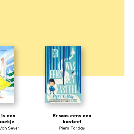
 is een
Er was eens een
hoekje
kasteel
Van Sever
Piers Torday