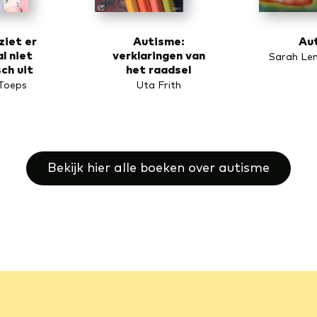
ziet er
Autisme:
Au
l niet
verklaringen van
Sarah Le
ch uit
het raadsel
Toeps
Uta Frith
Bekijk hier alle boeken over autisme