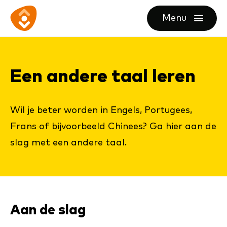
Ga
Ga
Ga
Menu
direct
direct
naar
openen
naar
naar
de
de
de
homepagina
Een an­de­re taal le­ren
content
footer
Wil je beter worden in Engels, Portugees,
Frans of bijvoorbeeld Chinees? Ga hier aan de
slag met een andere taal.
Aan de slag