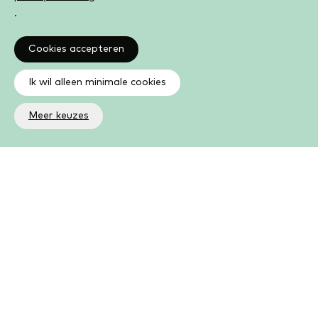
.
Cookies accepteren
Ik wil alleen minimale cookies
Meer keuzes
Altijd op de hoogte
Op de hoogte zijn van de laatste ontwikkelingen in jouw
bibliotheek? In de nieuwsbrief ontvang je ook boeken- en
activiteitentips.
Aanmelden nieuwsbrief