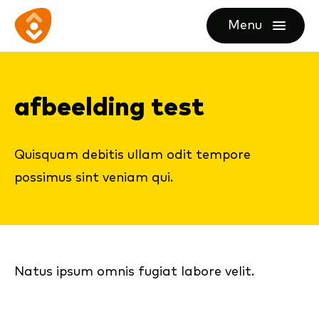
Ga
Ga
Ga
Menu
direct
direct
naar
openen
naar
naar
de
de
de
homepagina
af­beel­ding test
content
footer
Quisquam debitis ullam odit tempore
possimus sint veniam qui.
Natus ipsum omnis fugiat labore velit.