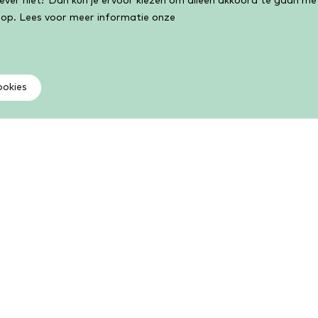
liever niet? Dan kun je ervoor kiezen om alleen akkoord te gaan m
 op. Lees voor meer informatie onze
ookies
Als lid kun je meer
V
Kies uit een groot aantal boeken, e-books,
Vi
luisterboeken, cursussen, activiteiten en meer. Als lid
ge
kun je volop lezen, leren en lenen.
Li