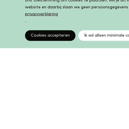
ons toestemming om cookies te plaatsen. Wil je dit 
website en daarbij slaan we geen persoonsgegevens
privacyverklaring
.
Cookies accepteren
Ik wil alleen minimale c
Altijd op de hoogte
Op de hoogte zijn van de laatste ontwikkelingen in
jouw bibliotheek? In de nieuwsbrief ontvang je ook
boeken- en activiteitentips.