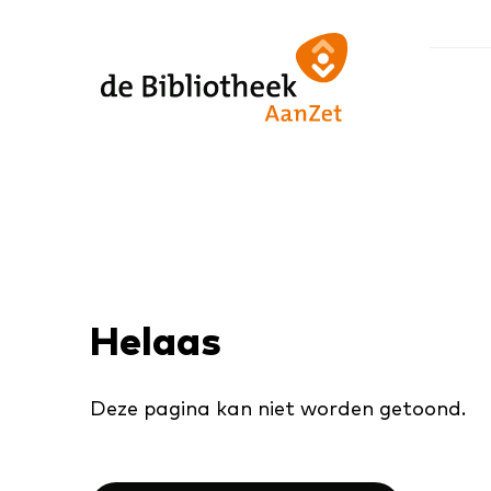
Ga
Ga
Ga
direct
direct
naar
naar
naar
de
de
de
homepagina
content
footer
Helaas
Deze pagina kan niet worden getoond.