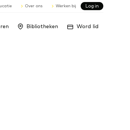
Log in
ucatie
Over ons
Werken bij
ren
Bibliotheken
Word lid