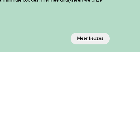
et minimale cookies. Hiermee analyseren we onze
Meer keuzes
olg ons!
a onze social media kanalen volg je wat er allemaal
beurt in de bieb. Op ons YouTube kanaal AanZet
ve vind je al onze livestreams en online activiteiten.