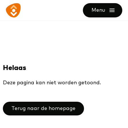
Ga
Ga
Ga
Menu
direct
direct
naar
openen
naar
naar
de
de
de
homepagina
content
footer
Helaas
Deze pagina kan niet worden getoond.
Terug naar de homepage