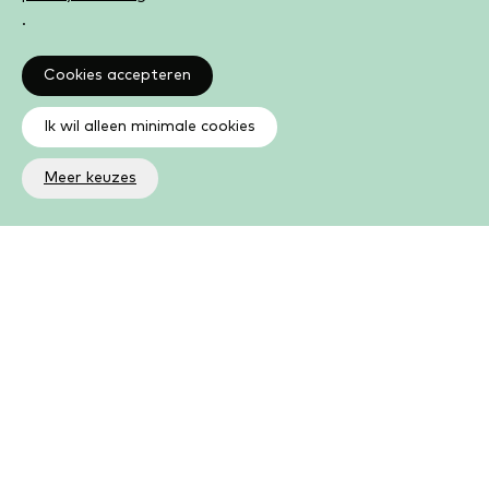
.
Cookies accepteren
Ik wil alleen minimale cookies
Meer keuzes
Altijd op de hoogte
Op de hoogte zijn van de laatste ontwikkelingen in jouw
bibliotheek? In de nieuwsbrief ontvang je ook boeken- en
activiteitentips.
Aanmelden nieuwsbrief