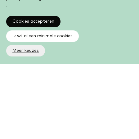
.
Cookies accepteren
Ik wil alleen minimale cookies
Meer keuzes
Altijd op de hoogte
Op de hoogte zijn van de laatste ontwikkelingen in jouw
bibliotheek? In de nieuwsbrief ontvang je ook boeken- en
activiteitentips.
Aanmelden nieuwsbrief