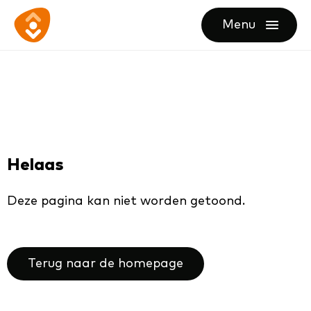
Ga
Ga
Ga
Menu
direct
direct
naar
openen
naar
naar
de
de
de
homepagina
content
footer
Helaas
Deze pagina kan niet worden getoond.
Terug naar de homepage