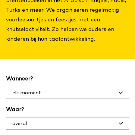
prentenboeken in het Arabisch, Engels, Pools,
Turks en meer. We organiseren regelmatig
voorleesuurtjes en feestjes met een
knutselactiviteit. Zo helpen we ouders en
kinderen bij hun taalontwikkeling.
Filter
Wanneer?
activiteiten
op datum
en plaats
Waar?