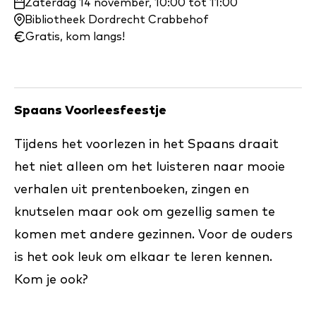
Waar
Zaterdag 14 november, 10:00 tot 11:00
en
Bibliotheek Dordrecht Crabbehof
wanneer:
Gratis, kom langs!
Spaans Voorleesfeestje
Tijdens het voorlezen in het Spaans draait
het niet alleen om het luisteren naar mooie
verhalen uit prentenboeken, zingen en
knutselen maar ook om gezellig samen te
komen met andere gezinnen. Voor de ouders
is het ook leuk om elkaar te leren kennen.
Kom je ook?