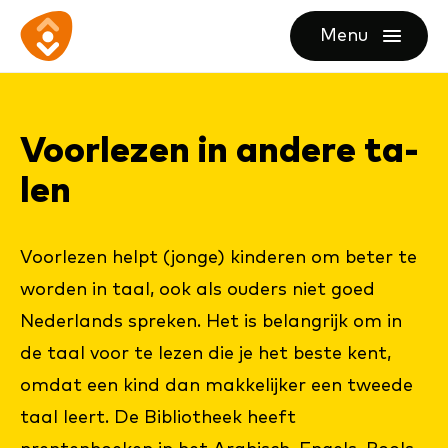
Ga
Ga
Ga
Menu
direct
direct
naar
openen
naar
naar
de
de
de
homepagina
Voor­le­zen in an­de­re ta­
content
footer
len
Voorlezen helpt (jonge) kinderen om beter te
worden in taal, ook als ouders niet goed
Nederlands spreken. Het is belangrijk om in
de taal voor te lezen die je het beste kent,
omdat een kind dan makkelijker een tweede
taal leert. De Bibliotheek heeft