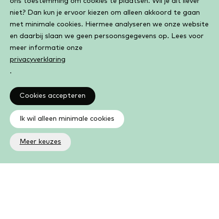
ons toestemming om cookies te plaatsen. Wil je dit liever
niet? Dan kun je ervoor kiezen om alleen akkoord te gaan
met minimale cookies. Hiermee analyseren we onze website
en daarbij slaan we geen persoonsgegevens op. Lees voor
meer informatie onze
privacyverklaring
.
Cookies accepteren
Ik wil alleen minimale cookies
Meer keuzes
Altijd op de hoogte
Op de hoogte zijn van de laatste ontwikkelingen in jouw
bibliotheek? In de nieuwsbrief ontvang je ook boeken- en
activiteitentips.