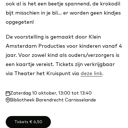
ook al is het een beetje spannend, de krokodil
bijt misschien in je bil… er worden geen kindjes
opgegeten!
De voorstelling is gemaakt door Klein
Amsterdam Producties voor kinderen vanaf 4
jaar. Voor zowel kind als ouders/verzorgers is
een kaartje vereist. Tickets zijn verkrijgbaar
via Theater het Kruispunt via
deze link
.
Waar
Zaterdag 10 oktober, 13:00 tot 13:40
en
Bibliotheek Barendrecht Carnisselande
wanneer:
Tickets € 6,50