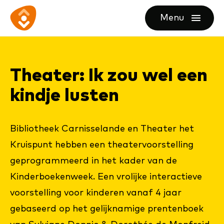
Ga
Ga
Ga
Menu
direct
direct
naar
openen
naar
naar
de
de
de
homepagina
The­a­ter: Ik zou wel een
content
footer
kind­je lus­ten
Bibliotheek Carnisselande en Theater het
Kruispunt hebben een theatervoorstelling
geprogrammeerd in het kader van de
Kinderboekenweek. Een vrolijke interactieve
voorstelling voor kinderen vanaf 4 jaar
gebaseerd op het gelijknamige prentenboek