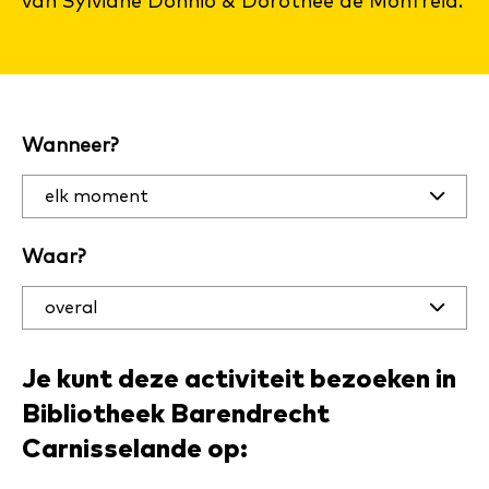
van Sylviane Donnio & Dorothée de Monfreid.
Filter
Wanneer?
activiteiten
op datum
en plaats
Waar?
Je kunt deze activiteit bezoeken in
Bibliotheek Barendrecht
Carnisselande op: