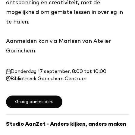
ontspanning en creativiteit, met de
mogelijkheid om gemiste lessen in overleg in
te halen.
Aanmelden kan via Marleen van Atelier
Gorinchem.
Waar
Donderdag 17 september, 8:00 tot 10:00
en
Bibliotheek Gorinchem Centrum
wanneer:
Graag aanmelden!
Studio AanZet - Anders kijken, anders maken