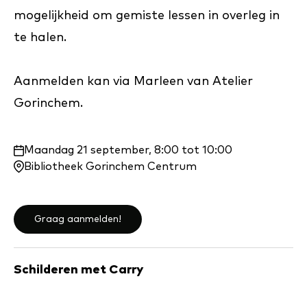
mogelijkheid om gemiste lessen in overleg in
te halen.
Aanmelden kan via Marleen van Atelier
Gorinchem.
Waar
Maandag 21 september, 8:00 tot 10:00
en
Bibliotheek Gorinchem Centrum
wanneer:
Graag aanmelden!
Schilderen met Carry