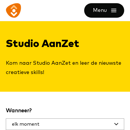
Ga
Ga
Ga
Menu
direct
direct
naar
openen
naar
naar
de
de
de
homepagina
Stu­dio Aan­Zet
content
footer
Kom naar Studio AanZet en leer de nieuwste
creatieve skills!
Filter
Wanneer?
activiteiten
op datum