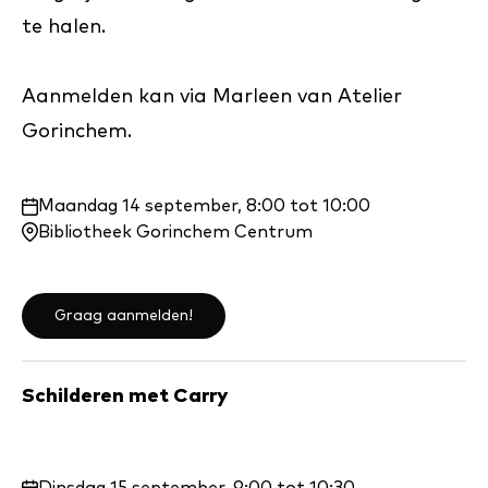
te halen.
Aanmelden kan via Marleen van Atelier
Gorinchem.
Waar
Maandag 14 september, 8:00 tot 10:00
en
Bibliotheek Gorinchem Centrum
wanneer:
Graag aanmelden!
Schilderen met Carry