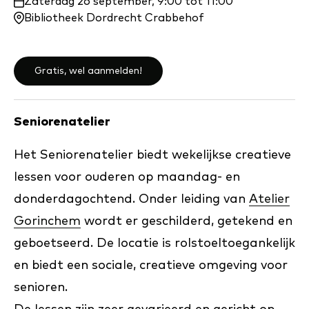
Waar
Zaterdag 26 september, 9:00 tot 11:00
en
Bibliotheek Dordrecht Crabbehof
wanneer:
Gratis, wel aanmelden!
Seniorenatelier
Het Seniorenatelier biedt wekelijkse creatieve
lessen voor ouderen op maandag- en
donderdagochtend. Onder leiding van
Atelier
Gorinchem
wordt er geschilderd, getekend en
geboetseerd. De locatie is rolstoeltoegankelijk
en biedt een sociale, creatieve omgeving voor
senioren.