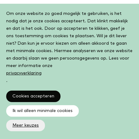
Aanmelden kan via Marleen van Atelier
Cookiebar
Om onze website zo goed mogelijk te gebruiken, is het
Gorinchem.
nodig dat je onze cookies accepteert. Dat klinkt makkelijk
en dat is het ook. Door op accepteren te klikken, geef je
ons toestemming om cookies te plaatsen. Wil je dit liever
Waar
Maandag 05 oktober, 8:00 tot 10:00
niet? Dan kun je ervoor kiezen om alleen akkoord te gaan
en
Bibliotheek Gorinchem Centrum
met minimale cookies. Hiermee analyseren we onze website
wanneer:
en daarbij slaan we geen persoonsgegevens op. Lees voor
meer informatie onze
Graag aanmelden!
privacyverklaring
.
Schilderen met Carry
Cookies accepteren
Ik wil alleen minimale cookies
Waar
Dinsdag 06 oktober, 9:00 tot 10:30
en
Bibliotheek Zwijndrecht Walburg
Meer keuzes
wanneer:
Gratis, kom langs!