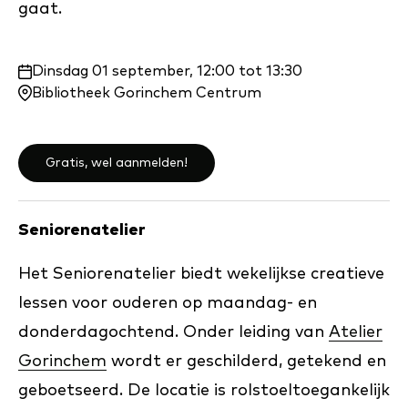
gaat.
Waar
Dinsdag 01 september, 12:00 tot 13:30
en
Bibliotheek Gorinchem Centrum
wanneer:
Gratis, wel aanmelden!
Seniorenatelier
Het Seniorenatelier biedt wekelijkse creatieve
lessen voor ouderen op maandag- en
donderdagochtend. Onder leiding van
Atelier
Gorinchem
wordt er geschilderd, getekend en
geboetseerd. De locatie is rolstoeltoegankelijk