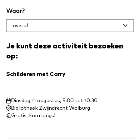
en plaats
Waar?
Je kunt deze activiteit bezoeken
op:
Schilderen met Carry
Waar
Dinsdag 11 augustus, 9:00 tot 10:30
en
Bibliotheek Zwijndrecht Walburg
wanneer:
Gratis, kom langs!