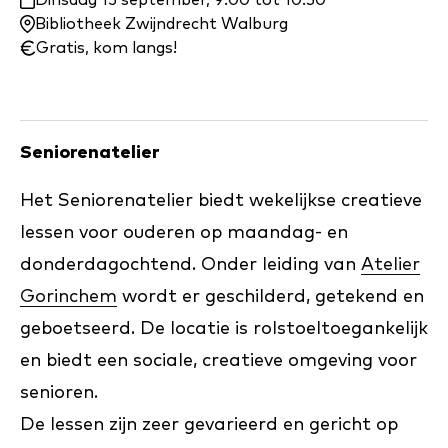
Waar
Dinsdag 15 september, 9:00 tot 10:30
en
Bibliotheek Zwijndrecht Walburg
wanneer:
Gratis, kom langs!
Seniorenatelier
Het Seniorenatelier biedt wekelijkse creatieve
lessen voor ouderen op maandag- en
donderdagochtend. Onder leiding van
Atelier
Gorinchem
wordt er geschilderd, getekend en
geboetseerd. De locatie is rolstoeltoegankelijk
en biedt een sociale, creatieve omgeving voor
senioren.
De lessen zijn zeer gevarieerd en gericht op