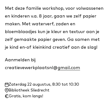
Met deze familie workshop, voor volwassenen
en kinderen v.a. 8 jaar, gaan we zelf papier
maken. Met waterverf, zaden en
bloemblaadjes kun je kleur en textuur aan je
zelf gemaakte papier geven. Ga samen met
je kind en-of kleinkind creatief aan de slag!
Aanmelden bij
creatievewerkplaatsnl@
gmail.com
Waar
Zaterdag 22 augustus, 8:30 tot 10:30
en
Bibliotheek Sliedrecht
wanneer:
Gratis, kom langs!