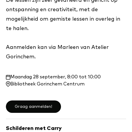
De lessen zijn zeer gevarieerd en gericht op
ontspanning en creativiteit, met de
mogelijkheid om gemiste lessen in overleg in
te halen.
Aanmelden kan via Marleen van Atelier
Gorinchem.
Waar
Maandag 28 september, 8:00 tot 10:00
en
Bibliotheek Gorinchem Centrum
wanneer:
Graag aanmelden!
Schilderen met Carry