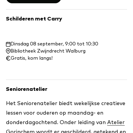
Schilderen met Carry
Waar
Dinsdag 08 september, 9:00 tot 10:30
en
Bibliotheek Zwijndrecht Walburg
wanneer:
Gratis, kom langs!
Seniorenatelier
Het Seniorenatelier biedt wekelijkse creatieve
lessen voor ouderen op maandag- en
donderdagochtend. Onder leiding van
Atelier
Gorinchem
wordt er geschilderd, getekend en