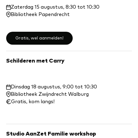
Waar
Zaterdag 15 augustus, 8:30 tot 10:30
en
Bibliotheek Papendrecht
wanneer:
Gratis, wel aanmelden!
Schilderen met Carry
Waar
Dinsdag 18 augustus, 9:00 tot 10:30
en
Bibliotheek Zwijndrecht Walburg
wanneer:
Gratis, kom langs!
Studio AanZet Familie workshop