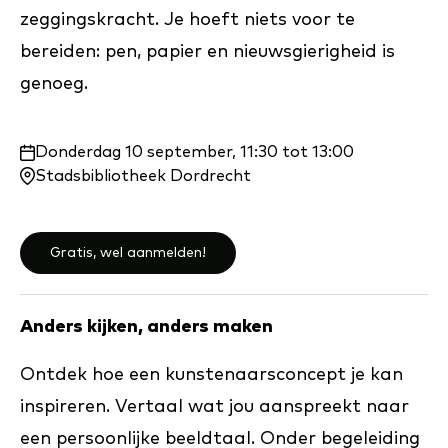
zeggingskracht. Je hoeft niets voor te
bereiden: pen, papier en nieuwsgierigheid is
genoeg.
Waar
Donderdag 10 september, 11:30 tot 13:00
en
Stadsbibliotheek Dordrecht
wanneer:
Gratis, wel aanmelden!
Anders kijken, anders maken
Ontdek hoe een kunstenaarsconcept je kan
inspireren. Vertaal wat jou aanspreekt naar
een persoonlijke beeldtaal. Onder begeleiding