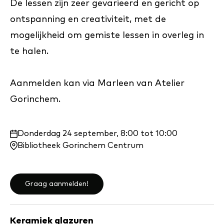
De lessen zijn zeer gevarieerd en gericht op
ontspanning en creativiteit, met de
mogelijkheid om gemiste lessen in overleg in
te halen.
Aanmelden kan via Marleen van Atelier
Gorinchem.
Waar
Donderdag 24 september, 8:00 tot 10:00
en
Bibliotheek Gorinchem Centrum
wanneer:
Graag aanmelden!
Keramiek glazuren