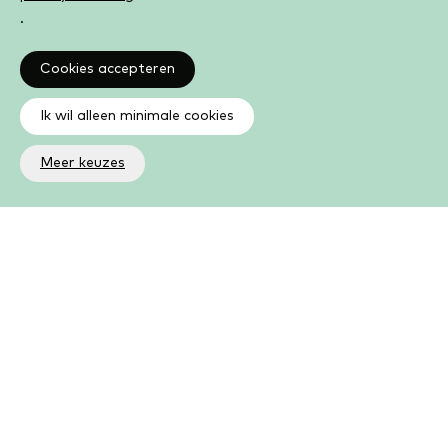
.
Cookies accepteren
Ik wil alleen minimale cookies
Meer keuzes
Altijd op de hoogte
Op de hoogte zijn van de laatste ontwikkelingen in jouw
bibliotheek? In de nieuwsbrief ontvang je ook boeken- en
activiteitentips.
Aanmelden nieuwsbrief