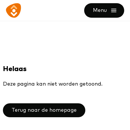
Ga
Ga
Ga
Menu
direct
direct
naar
openen
naar
naar
de
de
de
homepagina
content
footer
Helaas
Deze pagina kan niet worden getoond.
Terug naar de homepage