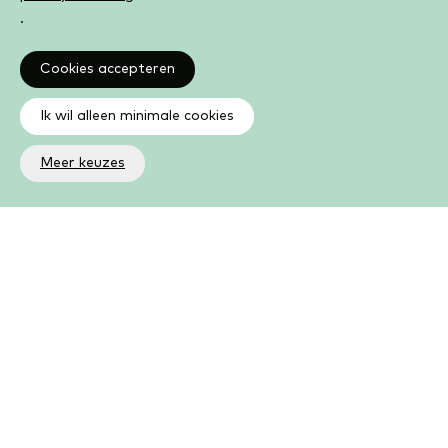
.
Cookies accepteren
Ik wil alleen minimale cookies
Meer keuzes
Altijd op de hoogte
Op de hoogte zijn van de laatste ontwikkelingen in jouw
bibliotheek? In de nieuwsbrief ontvang je ook boeken- en
activiteitentips.
Aanmelden nieuwsbrief