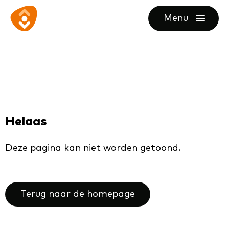
Ga
Ga
Ga
Menu
direct
direct
naar
openen
naar
naar
de
de
de
homepagina
content
footer
Helaas
Deze pagina kan niet worden getoond.
Terug naar de homepage