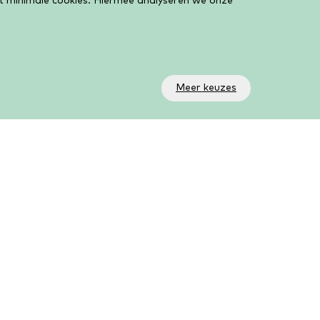
et minimale cookies. Hiermee analyseren we onze
Meer keuzes
olg ons!
a onze social media kanalen volg je wat er allemaal
beurt in de bieb. Op ons YouTube kanaal AanZet
ve vind je al onze livestreams en online activiteiten.