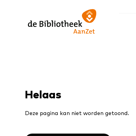
Ga
Ga
Ga
direct
direct
naar
naar
naar
de
de
de
homepagina
content
footer
Helaas
Deze pagina kan niet worden getoond.