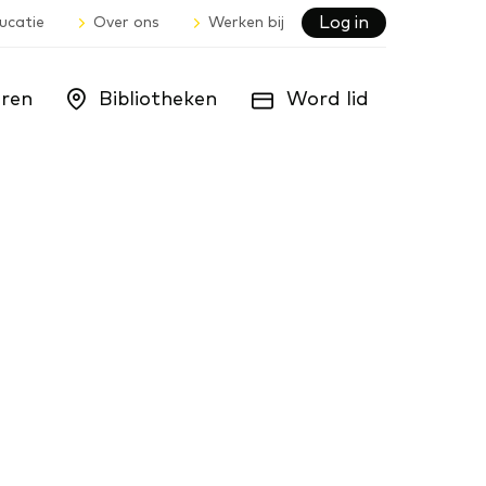
Log in
ucatie
Over ons
Werken bij
ren
Bibliotheken
Word lid