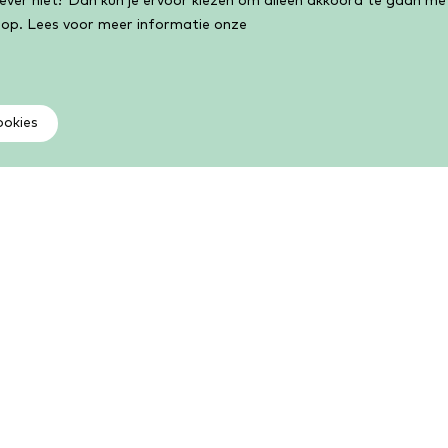
liever niet? Dan kun je ervoor kiezen om alleen akkoord te gaan m
 op. Lees voor meer informatie onze
ookies
Als lid kun je meer
V
Kies uit een groot aantal boeken, e-books,
Vi
luisterboeken, cursussen, activiteiten en meer. Als lid
ge
kun je volop lezen, leren en lenen.
Li