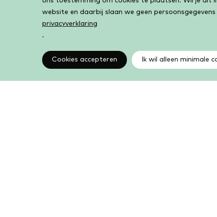
ons toestemming om cookies te plaatsen. Wil je dit 
website en daarbij slaan we geen persoonsgegevens
privacyverklaring
.
Cookies accepteren
Ik wil alleen minimale c
Altijd op de hoogte
Op de hoogte zijn van de laatste ontwikkelingen in
jouw bibliotheek? In de nieuwsbrief ontvang je ook
boeken- en activiteitentips.