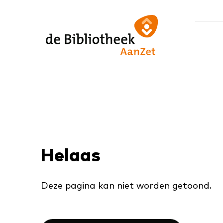
Ga
Ga
Ga
direct
direct
naar
naar
naar
de
de
de
homepagina
content
footer
Helaas
Deze pagina kan niet worden getoond.