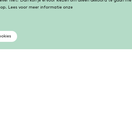
liever niet? Dan kun je ervoor kiezen om alleen akkoord te gaan m
 op. Lees voor meer informatie onze
ookies
Als lid kun je meer
V
Kies uit een groot aantal boeken, e-books,
Vi
luisterboeken, cursussen, activiteiten en meer. Als lid
ge
kun je volop lezen, leren en lenen.
Li