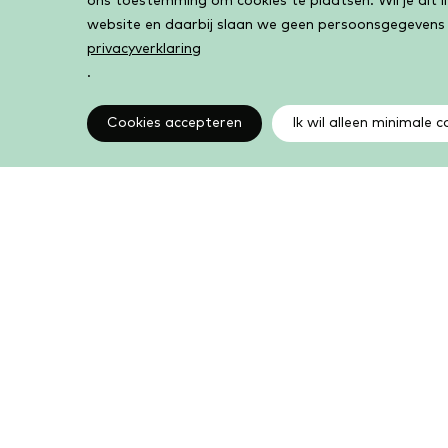
ons toestemming om cookies te plaatsen. Wil je dit 
website en daarbij slaan we geen persoonsgegevens
privacyverklaring
.
Cookies accepteren
Ik wil alleen minimale c
Altijd op de hoogte
Op de hoogte zijn van de laatste ontwikkelingen in
jouw bibliotheek? In de nieuwsbrief ontvang je ook
boeken- en activiteitentips.