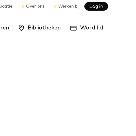
Log in
ucatie
Over ons
Werken bij
ren
Bibliotheken
Word lid