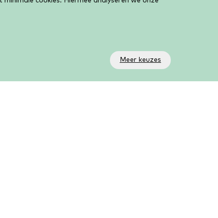
et minimale cookies. Hiermee analyseren we onze
Meer keuzes
olg ons!
a onze social media kanalen volg je wat er allemaal
beurt in de bieb. Op ons YouTube kanaal AanZet
ve vind je al onze livestreams en online activiteiten.