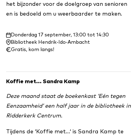
het bijzonder voor de doelgroep van senioren
en is bedoeld om u weerbaarder te maken.
Waar
Donderdag 17 september, 13:00 tot 14:30
en
Bibliotheek Hendrik-Ido-Ambacht
wanneer:
Gratis, kom langs!
Koffie met... Sandra Kamp
Deze maand staat de boekenkast ‘Eén tegen
Eenzaamheid’ een half jaar in de bibliotheek in
Ridderkerk Centrum.
Tijdens de ‘Koffie met…‘ is Sandra Kamp te