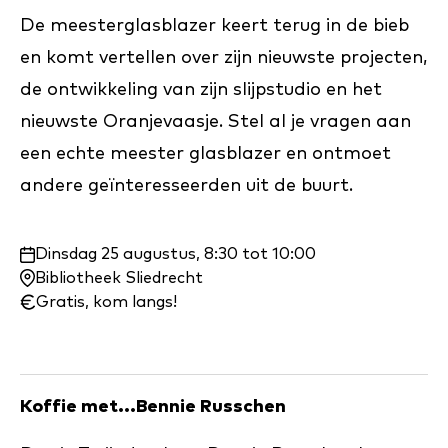
De meesterglasblazer keert terug in de bieb
en komt vertellen over zijn nieuwste projecten,
de ontwikkeling van zijn slijpstudio en het
nieuwste Oranjevaasje. Stel al je vragen aan
een echte meester glasblazer en ontmoet
andere geïnteresseerden uit de buurt.
Waar
Dinsdag 25 augustus, 8:30 tot 10:00
en
Bibliotheek Sliedrecht
wanneer:
Gratis, kom langs!
Koffie met...Bennie Russchen