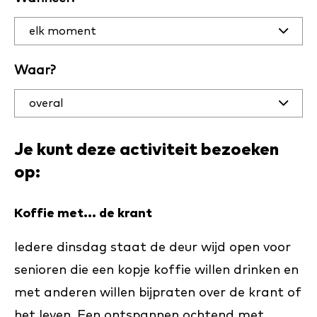
activiteiten
op datum
en plaats
Waar?
Je kunt deze activiteit bezoeken
op:
Koffie met... de krant
Iedere dinsdag staat de deur wijd open voor
senioren die een kopje koffie willen drinken en
met anderen willen bijpraten over de krant of
het leven. Een ontspannen ochtend met