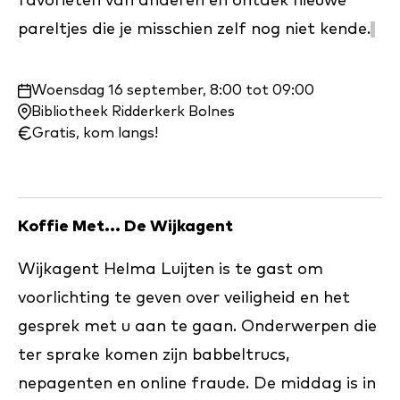
favorieten van anderen en ontdek nieuwe
pareltjes die je misschien zelf nog niet kende.
Waar
Woensdag 16 september, 8:00 tot 09:00
en
Bibliotheek Ridderkerk Bolnes
wanneer:
Gratis, kom langs!
Koffie Met... De Wijkagent
Wijkagent Helma Luijten is te gast om
voorlichting te geven over veiligheid en het
gesprek met u aan te gaan. Onderwerpen die
ter sprake komen zijn babbeltrucs,
nepagenten en online fraude. De middag is in