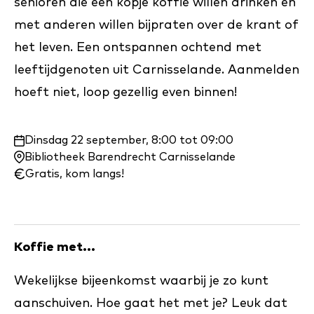
senioren die een kopje koffie willen drinken en
met anderen willen bijpraten over de krant of
het leven. Een ontspannen ochtend met
leeftijdgenoten uit Carnisselande. Aanmelden
hoeft niet, loop gezellig even binnen!
Waar
Dinsdag 22 september, 8:00 tot 09:00
en
Bibliotheek Barendrecht Carnisselande
wanneer:
Gratis, kom langs!
Koffie met...
Wekelijkse bijeenkomst waarbij je zo kunt
aanschuiven. Hoe gaat het met je? Leuk dat