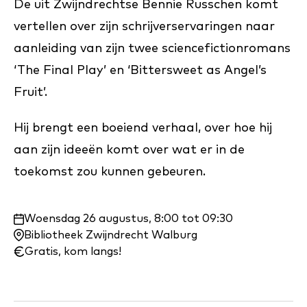
De uit Zwijndrechtse Bennie Russchen komt
vertellen over zijn schrijverservaringen naar
aanleiding van zijn twee sciencefictionromans
‘The Final Play’ en ‘Bittersweet as Angel’s
Fruit’.
Hij brengt een boeiend verhaal, over hoe hij
aan zijn ideeën komt over wat er in de
toekomst zou kunnen gebeuren.
Waar
Woensdag 26 augustus, 8:00 tot 09:30
en
Bibliotheek Zwijndrecht Walburg
wanneer:
Gratis, kom langs!