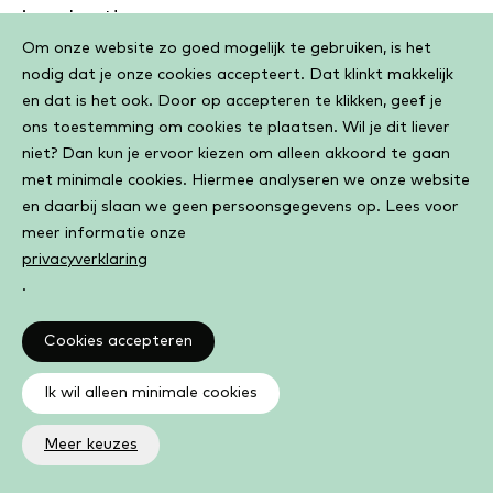
je er bent!
Cookiebar
Om onze website zo goed mogelijk te gebruiken, is het
nodig dat je onze cookies accepteert. Dat klinkt makkelijk
Waar
Dinsdag 22 september, 8:30 tot 10:00
en dat is het ook. Door op accepteren te klikken, geef je
en
Bibliotheek Sliedrecht
ons toestemming om cookies te plaatsen. Wil je dit liever
wanneer:
Gratis, kom langs!
niet? Dan kun je ervoor kiezen om alleen akkoord te gaan
met minimale cookies. Hiermee analyseren we onze website
en daarbij slaan we geen persoonsgegevens op. Lees voor
meer informatie onze
privacyverklaring
Koffie met...
.
Samen koffie drinken, mensen ontmoeten en
Cookies accepteren
nieuwe kennis opdoen: dat is Koffie met... in
het kort. Dus kom langs en laat je verrassen
Ik wil alleen minimale cookies
Meer keuzes
Waar
Woensdag 23 september, 8:00 tot 09:00
en
Bibliotheek Ridderkerk Bolnes