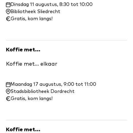
Waar
Dinsdag 11 augustus, 8:30 tot 10:00
en
Bibliotheek Sliedrecht
wanneer:
Gratis, kom langs!
Koffie met...
Koffie met… elkaar
Waar
Maandag 17 augustus, 9:00 tot 11:00
en
Stadsbibliotheek Dordrecht
wanneer:
Gratis, kom langs!
Koffie met...