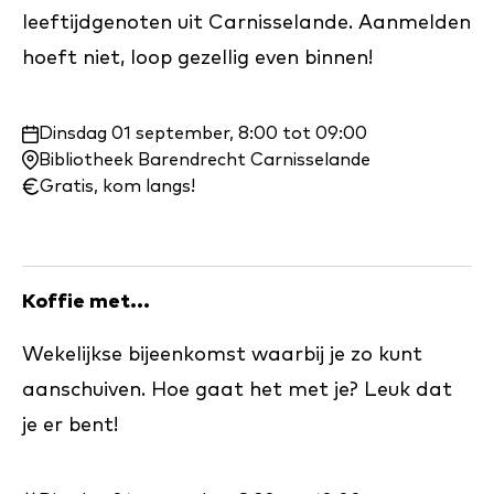
leeftijdgenoten uit Carnisselande. Aanmelden
hoeft niet, loop gezellig even binnen!
Waar
Dinsdag 01 september, 8:00 tot 09:00
en
Bibliotheek Barendrecht Carnisselande
wanneer:
Gratis, kom langs!
Koffie met...
Wekelijkse bijeenkomst waarbij je zo kunt
aanschuiven. Hoe gaat het met je? Leuk dat
je er bent!