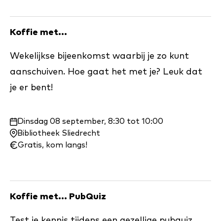
Koffie met...
Wekelijkse bijeenkomst waarbij je zo kunt
aanschuiven. Hoe gaat het met je? Leuk dat
je er bent!
Waar
Dinsdag 08 september, 8:30 tot 10:00
en
Bibliotheek Sliedrecht
wanneer:
Gratis, kom langs!
Koffie met... PubQuiz
Test je kennis tijdens een gezellige pubquiz