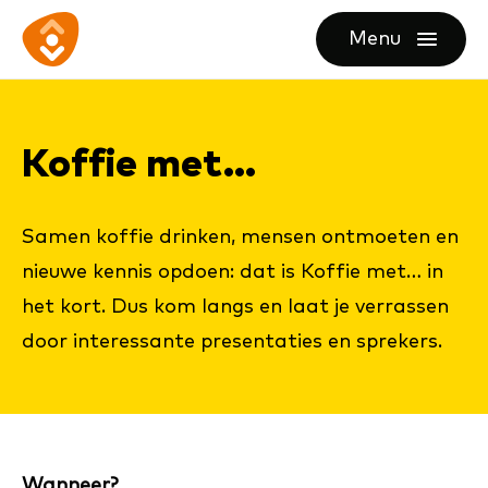
Ga
Ga
Ga
Menu
direct
direct
naar
openen
naar
naar
de
de
de
homepagina
Kof­fie met...
content
footer
Samen koffie drinken, mensen ontmoeten en
nieuwe kennis opdoen: dat is Koffie met… in
het kort. Dus kom langs en laat je verrassen
door interessante presentaties en sprekers.
Filter
Wanneer?