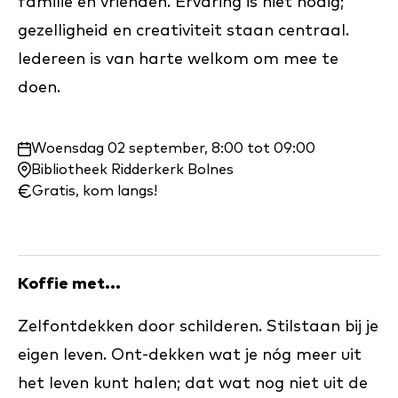
familie en vrienden. Ervaring is niet nodig;
gezelligheid en creativiteit staan centraal.
Iedereen is van harte welkom om mee te
doen.
Waar
Woensdag 02 september, 8:00 tot 09:00
en
Bibliotheek Ridderkerk Bolnes
wanneer:
Gratis, kom langs!
Koffie met...
Zelfontdekken door schilderen. Stilstaan bij je
eigen leven. Ont-dekken wat je nóg meer uit
het leven kunt halen; dat wat nog niet uit de