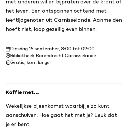
met anderen willen bijpraten over de krant of
het leven. Een ontspannen ochtend met
leeftijdgenoten uit Carnisselande. Aanmelden
hoeft niet, loop gezellig even binnen!
Waar
Dinsdag 15 september, 8:00 tot 09:00
en
Bibliotheek Barendrecht Carnisselande
wanneer:
Gratis, kom langs!
Koffie met...
Wekelijkse bijeenkomst waarbij je zo kunt
aanschuiven. Hoe gaat het met je? Leuk dat
je er bent!