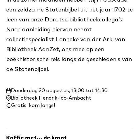
In de zomermaanden hebben wij in Cascade
een zeldzame Statenbijbel uit het jaar 1702 te
leen van onze Dordtse bibliotheekcollega’s.
Naar aanleiding hiervan neemt
collectiespecialist Lonneke van der Ark, van
Bibliotheek AanZet, ons mee op een
boekhistorische reis langs de geschiedenis van
de Statenbijbel.
Waar
Donderdag 20 augustus, 13:00 tot 14:30
en
Bibliotheek Hendrik-Ido-Ambacht
wanneer:
Gratis, kom langs!
Koffie met... de krant