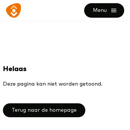
Ga
Ga
Ga
Menu
direct
direct
naar
openen
naar
naar
de
de
de
homepagina
content
footer
Helaas
Deze pagina kan niet worden getoond.
Terug naar de homepage