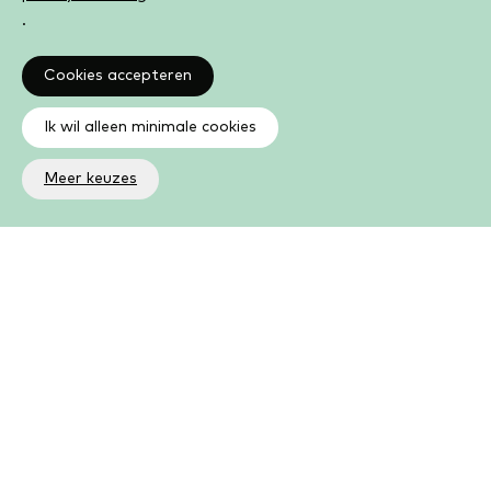
.
Cookies accepteren
Ik wil alleen minimale cookies
Meer keuzes
Altijd op de hoogte
Op de hoogte zijn van de laatste ontwikkelingen in jouw
bibliotheek? In de nieuwsbrief ontvang je ook boeken- en
activiteitentips.
Aanmelden nieuwsbrief