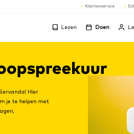
Klantenservice
Ed
Lezen
Doen
Le
n­loopspreek­uur
Servanda! Hier
om je te helpen met
lagen,