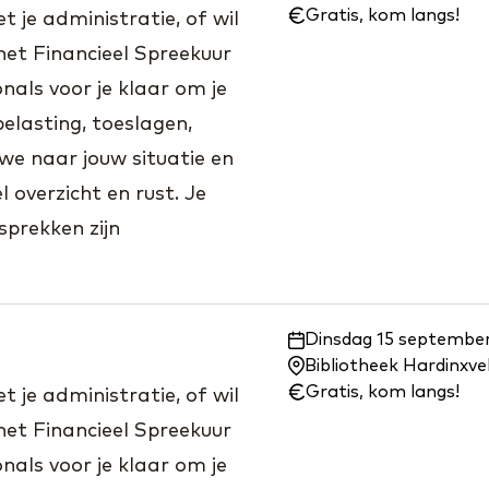
wanneer:
Gratis, kom langs!
 je administratie, of wil
het Financieel Spreekuur
nals voor je klaar om je
elasting, toeslagen,
we naar jouw situatie en
 overzicht en rust. Je
prekken zijn
Waar
Dinsdag 15 september
en
Bibliotheek Hardinxv
wanneer:
Gratis, kom langs!
 je administratie, of wil
het Financieel Spreekuur
nals voor je klaar om je