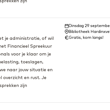
prekken zijn
Waar
Dinsdag 29 september
en
Bibliotheek Hardinxv
wanneer:
Gratis, kom langs!
 je administratie, of wil
het Financieel Spreekuur
nals voor je klaar om je
elasting, toeslagen,
we naar jouw situatie en
 overzicht en rust. Je
prekken zijn