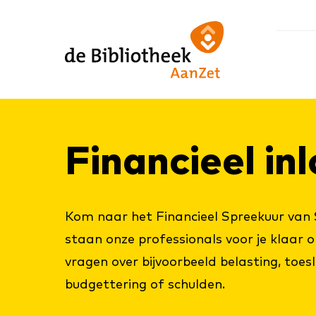
Ga
Ga
Ga
direct
direct
naar
naar
naar
de
de
de
homepagina
content
footer
Fi­nan­ci­eel i
Kom naar het Financieel Spreekuur van 
staan onze professionals voor je klaar 
vragen over bijvoorbeeld belasting, toes
budgettering of schulden.