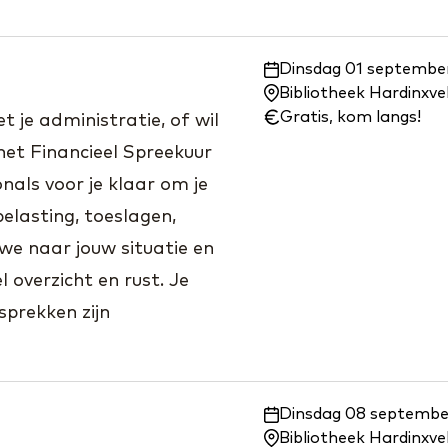
Waar
Dinsdag 01 september
en
Bibliotheek Hardinxv
wanneer:
Gratis, kom langs!
 je administratie, of wil
het Financieel Spreekuur
nals voor je klaar om je
elasting, toeslagen,
we naar jouw situatie en
 overzicht en rust. Je
prekken zijn
Waar
Dinsdag 08 september
en
Bibliotheek Hardinxv