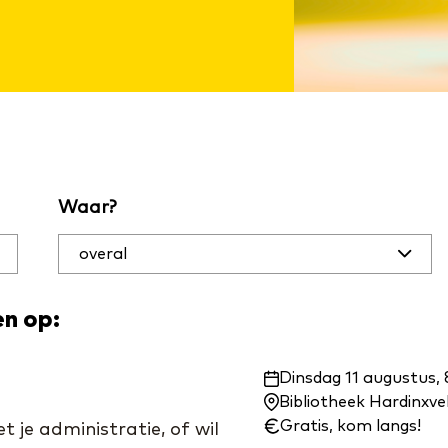
Waar?
en op:
Waar
Dinsdag 11 augustus, 
en
Bibliotheek Hardinxv
wanneer:
Gratis, kom langs!
 je administratie, of wil