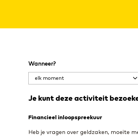
Filter
Wanneer?
activiteiten
op datum
en plaats
Je kunt deze activiteit bezoek
Financieel inloopspreekuur
Heb je vragen over geldzaken, moeite met