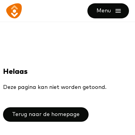
Ga
Ga
Ga
Menu
direct
direct
naar
openen
naar
naar
de
de
de
homepagina
content
footer
Helaas
Deze pagina kan niet worden getoond.
Terug naar de homepage