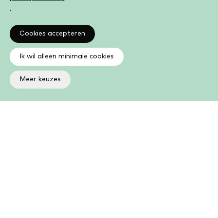
.
Cookies accepteren
Ik wil alleen minimale cookies
Meer keuzes
Altijd op de hoogte
Op de hoogte zijn van de laatste ontwikkelingen in jouw
bibliotheek? In de nieuwsbrief ontvang je ook boeken- en
activiteitentips.
Aanmelden nieuwsbrief