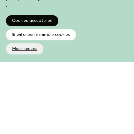
.
Cookies accepteren
Ik wil alleen minimale cookies
Meer keuzes
Altijd op de hoogte
Op de hoogte zijn van de laatste ontwikkelingen in jouw
bibliotheek? In de nieuwsbrief ontvang je ook boeken- en
activiteitentips.
Aanmelden nieuwsbrief