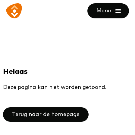
Ga
Ga
Ga
Menu
direct
direct
naar
openen
naar
naar
de
de
de
homepagina
content
footer
Helaas
Deze pagina kan niet worden getoond.
Terug naar de homepage