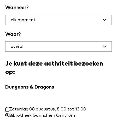
Filter
Wanneer?
activiteiten
op datum
en plaats
Waar?
Je kunt deze activiteit bezoeken
op:
Dungeons & Dragons
Waar
Zaterdag 08 augustus, 8:00 tot 13:00
en
Bibliotheek Gorinchem Centrum