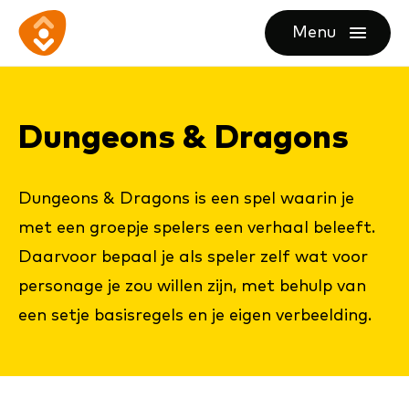
Ga
Ga
Ga
Menu
direct
direct
naar
openen
naar
naar
de
de
de
homepagina
Dun­ge­ons & Dra­gons
content
footer
Dungeons & Dragons is een spel waarin je
met een groepje spelers een verhaal beleeft.
Daarvoor bepaal je als speler zelf wat voor
personage je zou willen zijn, met behulp van
een setje basisregels en je eigen verbeelding.