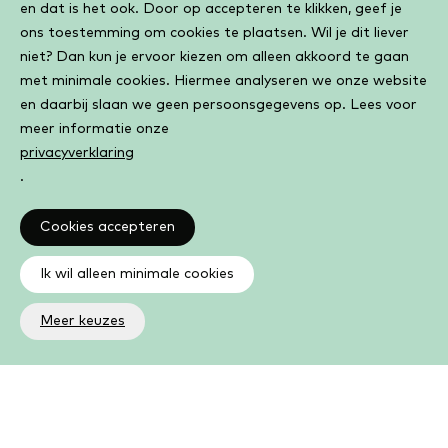
en dat is het ook. Door op accepteren te klikken, geef je
ons toestemming om cookies te plaatsen. Wil je dit liever
niet? Dan kun je ervoor kiezen om alleen akkoord te gaan
met minimale cookies. Hiermee analyseren we onze website
en daarbij slaan we geen persoonsgegevens op. Lees voor
meer informatie onze
privacyverklaring
.
Cookies accepteren
Ik wil alleen minimale cookies
Meer keuzes
Altijd op de hoogte
Op de hoogte zijn van de laatste ontwikkelingen in jouw
bibliotheek? In de nieuwsbrief ontvang je ook boeken- en