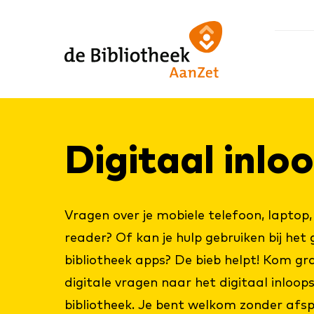
Ga
Ga
Ga
direct
direct
naar
naar
naar
de
de
de
homepagina
content
footer
Di­gi­taal in­l
Vragen over je mobiele telefoon, laptop,
reader? Of kan je hulp gebruiken bij het
bibliotheek apps? De bieb helpt! Kom gr
digitale vragen naar het digitaal inloop
bibliotheek. Je bent welkom zonder afs