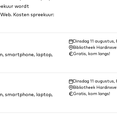
eekuur wordt
rWeb. Kosten spreekuur:
Waar
Dinsdag 11 augustus, 
en
Bibliotheek Hardinxv
wanneer:
Gratis, kom langs!
on, smartphone, laptop,
Waar
Dinsdag 11 augustus, 
en
Bibliotheek Hardinxv
wanneer:
Gratis, kom langs!
on, smartphone, laptop,