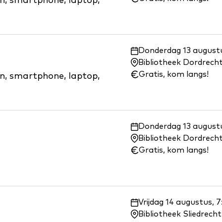
on, smartphone, laptop,
Waar
Donderdag 13 augustu
en
Bibliotheek Dordrech
wanneer:
Gratis, kom langs!
on, smartphone, laptop,
Waar
Donderdag 13 augustu
en
Bibliotheek Dordrech
wanneer:
Gratis, kom langs!
Waar
Vrijdag 14 augustus, 
en
Bibliotheek Sliedrecht