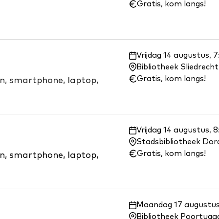
wanneer:
Gratis, kom langs!
Waar
Vrijdag 14 augustus, 
en
Bibliotheek Sliedrecht
wanneer:
Gratis, kom langs!
on, smartphone, laptop,
Waar
Vrijdag 14 augustus, 
en
Stadsbibliotheek Dor
wanneer:
Gratis, kom langs!
on, smartphone, laptop,
Waar
Maandag 17 augustus,
en
Bibliotheek Poortuga