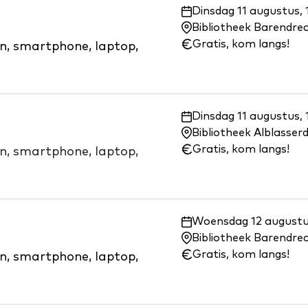
Waar
Dinsdag 11 augustus, 
en
Bibliotheek Barendre
wanneer:
Gratis, kom langs!
on, smartphone, laptop,
Waar
Dinsdag 11 augustus, 
en
Bibliotheek Alblasse
wanneer:
Gratis, kom langs!
on, smartphone, laptop,
Waar
Woensdag 12 augustus
en
Bibliotheek Barendre
wanneer:
Gratis, kom langs!
on, smartphone, laptop,