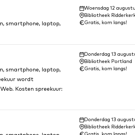
Waar
Woensdag 12 augustus
en
Bibliotheek Ridderker
wanneer:
Gratis, kom langs!
on, smartphone, laptop,
Waar
Donderdag 13 augustu
en
Bibliotheek Portland
wanneer:
Gratis, kom langs!
on, smartphone, laptop,
eekuur wordt
rWeb. Kosten spreekuur:
Waar
Donderdag 13 augustus
en
Bibliotheek Ridderke
wanneer:
Gratis, kom langs!