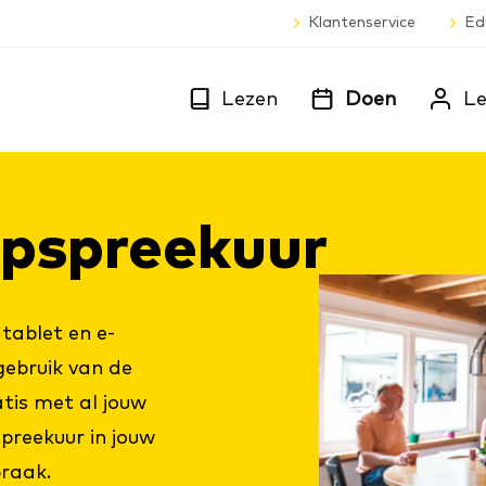
Klantenservice
Ed
Lezen
Doen
Le
oopspreek­uur
 tablet en e-
 gebruik van de
atis met al jouw
spreekuur in jouw
praak.