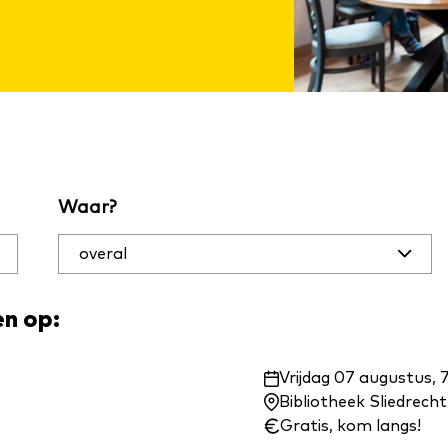
Waar?
en op:
Waar
Vrijdag 07 augustus, 
en
Bibliotheek Sliedrecht
wanneer:
Gratis, kom langs!