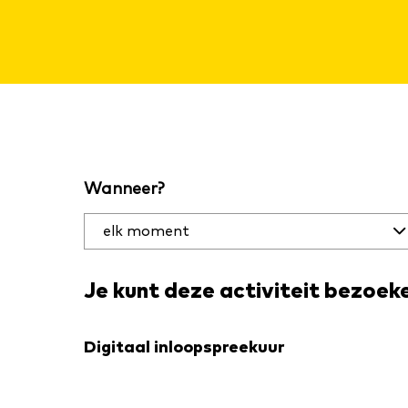
Filter
Wanneer?
activiteiten
op datum
en plaats
Je kunt deze activiteit bezoek
Digitaal inloopspreekuur