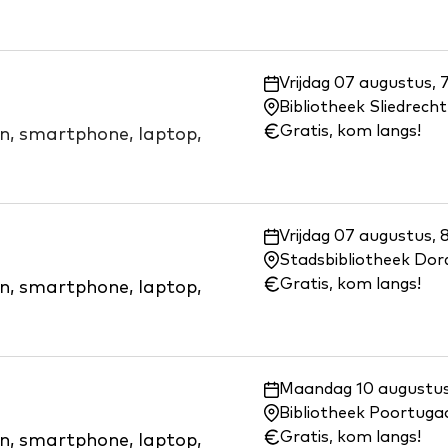
Waar
Vrijdag 07 augustus, 
en
Bibliotheek Sliedrecht
wanneer:
Gratis, kom langs!
on, smartphone, laptop,
Waar
Vrijdag 07 augustus, 
en
Stadsbibliotheek Dor
wanneer:
Gratis, kom langs!
on, smartphone, laptop,
Waar
Maandag 10 augustus,
en
Bibliotheek Poortuga
wanneer:
Gratis, kom langs!
on, smartphone, laptop,