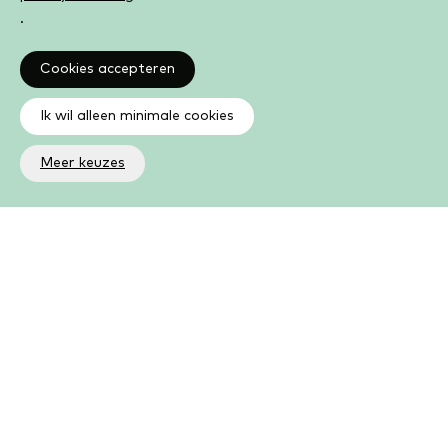
.
Cookies accepteren
Ik wil alleen minimale cookies
Meer keuzes
Altijd op de hoogte
Op de hoogte zijn van de laatste ontwikkelingen in jouw
bibliotheek? In de nieuwsbrief ontvang je ook boeken- en
activiteitentips.
Aanmelden nieuwsbrief