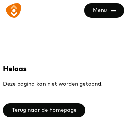
Ga
Ga
Ga
Menu
direct
direct
naar
openen
naar
naar
de
de
de
homepagina
content
footer
Helaas
Deze pagina kan niet worden getoond.
Terug naar de homepage