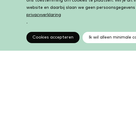
ons toestemming om cookies te plaatsen. Wil je dit 
website en daarbij slaan we geen persoonsgegevens
privacyverklaring
.
Cookies accepteren
Ik wil alleen minimale c
Altijd op de hoogte
Op de hoogte zijn van de laatste ontwikkelingen in
jouw bibliotheek? In de nieuwsbrief ontvang je ook
boeken- en activiteitentips.