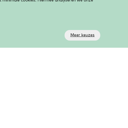
et minimale cookies. Hiermee analyseren we onze
Meer keuzes
olg ons!
a onze social media kanalen volg je wat er allemaal
beurt in de bieb. Op ons YouTube kanaal AanZet
ve vind je al onze livestreams en online activiteiten.