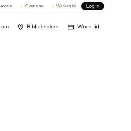
Log in
ucatie
Over ons
Werken bij
ren
Bibliotheken
Word lid