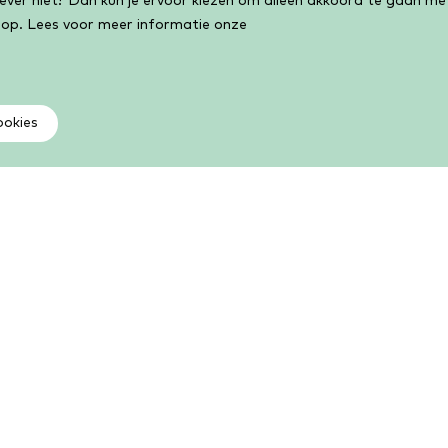
liever niet? Dan kun je ervoor kiezen om alleen akkoord te gaan m
 op. Lees voor meer informatie onze
ookies
Als lid kun je meer
V
Kies uit een groot aantal boeken, e-books,
Vi
luisterboeken, cursussen, activiteiten en meer. Als lid
ge
kun je volop lezen, leren en lenen.
Li