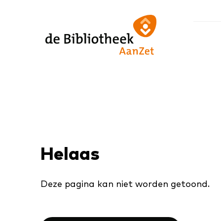
Ga
Ga
Ga
direct
direct
naar
naar
naar
de
de
de
homepagina
content
footer
Helaas
Deze pagina kan niet worden getoond.