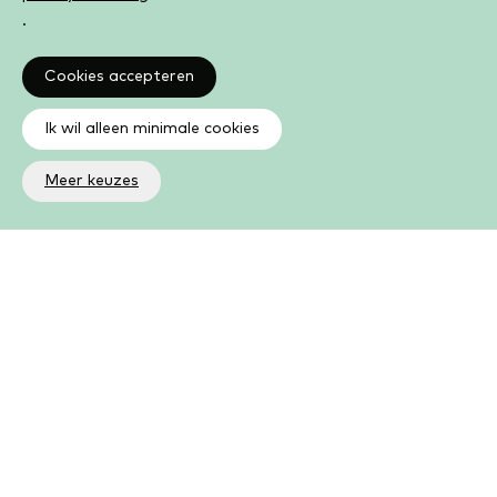
.
Cookies accepteren
Ik wil alleen minimale cookies
Meer keuzes
Altijd op de hoogte
Op de hoogte zijn van de laatste ontwikkelingen in jouw
bibliotheek? In de nieuwsbrief ontvang je ook boeken- en
activiteitentips.
Aanmelden nieuwsbrief