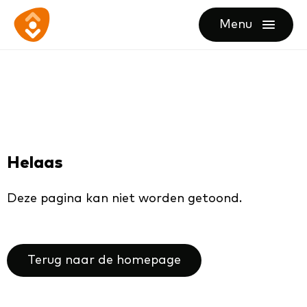
Ga
Ga
Ga
Menu
direct
direct
naar
openen
naar
naar
de
de
de
homepagina
content
footer
Helaas
Deze pagina kan niet worden getoond.
Terug naar de homepage