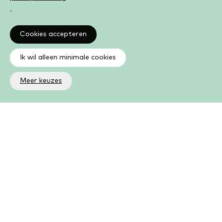
.
Cookies accepteren
Ik wil alleen minimale cookies
Meer keuzes
Altijd op de hoogte
Op de hoogte zijn van de laatste ontwikkelingen in jouw
bibliotheek? In de nieuwsbrief ontvang je ook boeken- en
activiteitentips.
Aanmelden nieuwsbrief