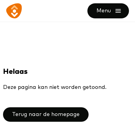
Ga
Ga
Ga
Menu
direct
direct
naar
openen
naar
naar
de
de
de
homepagina
content
footer
Helaas
Deze pagina kan niet worden getoond.
Terug naar de homepage