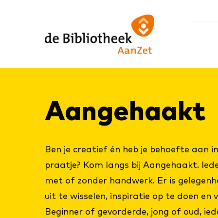
Ga
Ga
Ga
direct
direct
naar
naar
naar
de
de
de
homepagina
content
footer
Aan­ge­haakt
Ben je creatief én heb je behoefte aan in
praatje? Kom langs bij Aangehaakt. Ied
met of zonder handwerk. Er is gelegen
uit te wisselen, inspiratie op te doen en 
Beginner of gevorderde, jong of oud, ied