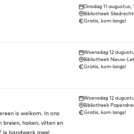
Waar
Dinsdag 11 augustus, 
en
Bibliotheek Sliedrecht
wanneer:
Gratis, kom langs!
Waar
Woensdag 12 augustus
en
Bibliotheek Nieuw-Le
wanneer:
Gratis, kom langs!
Waar
Woensdag 12 augustus
en
Bibliotheek Papendre
wanneer:
Gratis, kom langs!
ereen is welkom. In ons
reien, haken, vilten en
lf je handwerk mee!