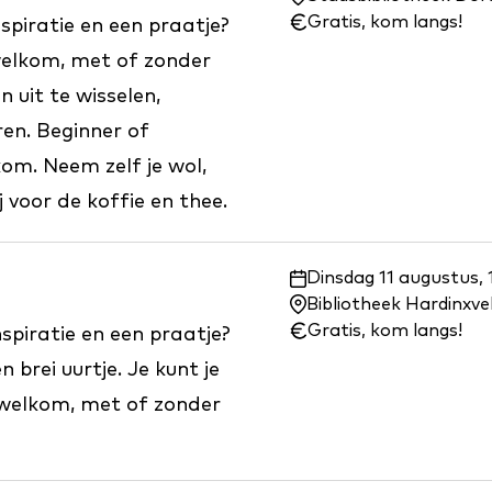
wanneer:
Gratis, kom langs!
nspiratie en een praatje?
welkom, met of zonder
 uit te wisselen,
ren. Beginner of
kom. Neem zelf je wol,
 voor de koffie en thee.
Waar
Dinsdag 11 augustus, 
en
Bibliotheek Hardinxv
wanneer:
Gratis, kom langs!
spiratie en een praatje?
 brei uurtje. Je kunt je
welkom, met of zonder