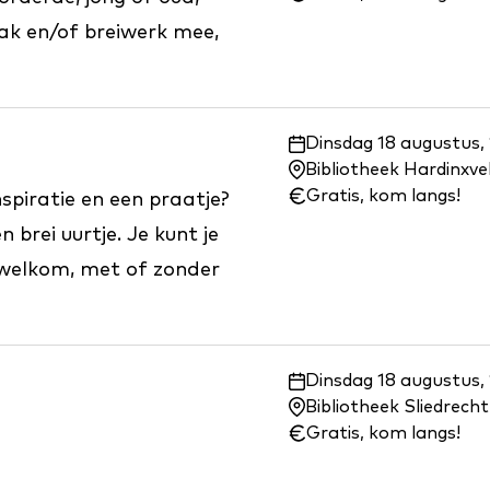
aak en/of breiwerk mee,
Waar
Dinsdag 18 augustus, 
en
Bibliotheek Hardinxv
wanneer:
Gratis, kom langs!
spiratie en een praatje?
 brei uurtje. Je kunt je
welkom, met of zonder
Waar
Dinsdag 18 augustus, 
en
Bibliotheek Sliedrecht
wanneer:
Gratis, kom langs!