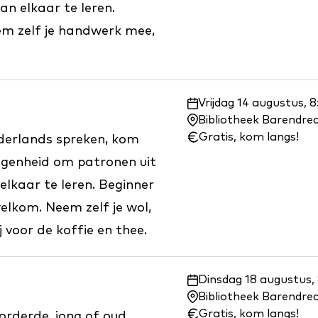
van elkaar te leren.
em zelf je handwerk mee,
Waar
Vrijdag 14 augustus, 
en
Bibliotheek Barendre
wanneer:
Gratis, kom langs!
ederlands spreken, kom
legenheid om patronen uit
 elkaar te leren. Beginner
welkom. Neem zelf je wol,
 voor de koffie en thee.
Waar
Dinsdag 18 augustus,
en
Bibliotheek Barendre
wanneer:
Gratis, kom langs!
rderde, jong of oud,