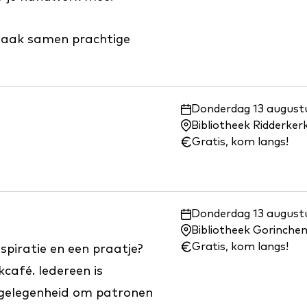
maak samen prachtige
Waar
Donderdag 13 augustu
en
Bibliotheek Ridderke
wanneer:
Gratis, kom langs!
Waar
Donderdag 13 augustu
en
Bibliotheek Gorinch
wanneer:
Gratis, kom langs!
nspiratie en een praatje?
café. Iedereen is
 gelegenheid om patronen