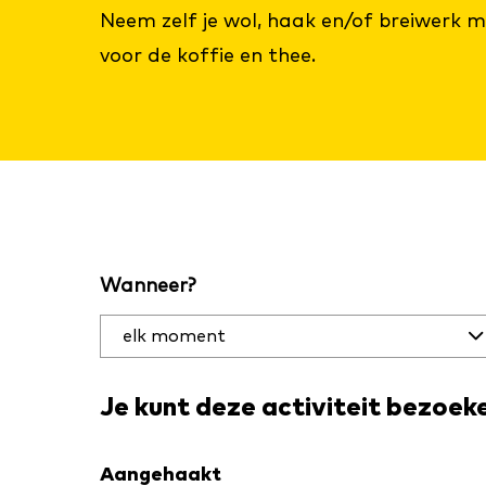
Neem zelf je wol, haak en/of breiwerk m
voor de koffie en thee.
Filter
Wanneer?
activiteiten
op datum
en plaats
Je kunt deze activiteit bezoek
Aangehaakt