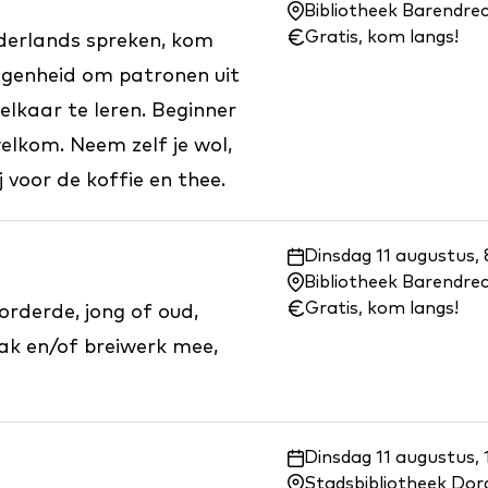
en
Bibliotheek Barendre
wanneer:
Gratis, kom langs!
ederlands spreken, kom
legenheid om patronen uit
 elkaar te leren. Beginner
welkom. Neem zelf je wol,
 voor de koffie en thee.
Waar
Dinsdag 11 augustus, 
en
Bibliotheek Barendre
wanneer:
Gratis, kom langs!
rderde, jong of oud,
aak en/of breiwerk mee,
Waar
Dinsdag 11 augustus, 
en
Stadsbibliotheek Dor