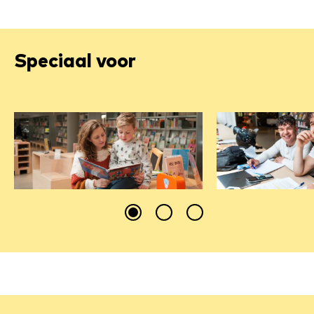
Speciaal voor
Kinderen
Jongeren
BoekStart, Voorleeshelden,
Oefenen theori
Maakplaats en meer.
studeertips en 