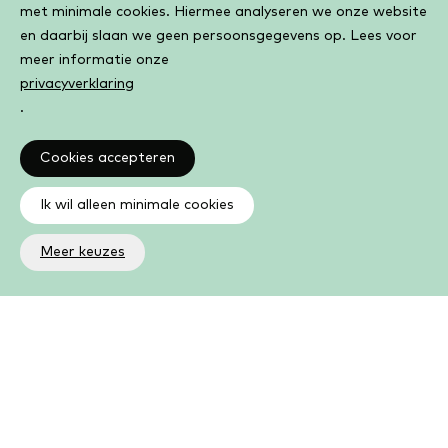
met minimale cookies. Hiermee analyseren we onze website
en daarbij slaan we geen persoonsgegevens op. Lees voor
meer informatie onze
privacyverklaring
.
Cookies accepteren
Ik wil alleen minimale cookies
Meer keuzes
Altijd op de hoogte
Op de hoogte zijn van de laatste ontwikkelingen in jouw
bibliotheek? In de nieuwsbrief ontvang je ook boeken- en
activiteitentips.
Aanmelden nieuwsbrief